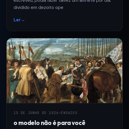
escreveu, podia fazer talvez um alfinete por dia.
dividido em dezoito ope
Ler
→
15 DE JUNHO DE 2026
·
ENSAIOS
o modelo não é para você