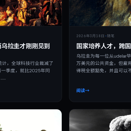
2026年3月18日
·
随笔
国家培养人才，跨
而乌拉圭才刚刚见到
乌拉圭为每一位从udela
万美元的公共资金，但雇
.fyi统计，全球科技行业裁减了
得税全额豁免，并且可以不
第一季度，就比2025年同
……
阅读
→