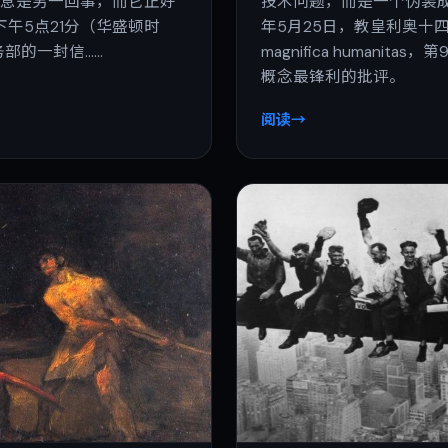
信息是另一回事，而它正好
技术问题，而是一个伪装成
下午5点21分（华盛顿时
年5月25日，教皇利奥十
商务部的一封信……
magnifica humanit
概念最锋利的批评。
阅读
→