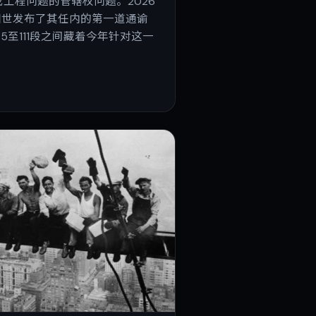
工程问题的管辖权问题。2026
四世发布了其任内的第一道通谕
as，第95至111段之间藏着今年针对这一