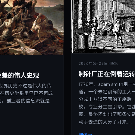
2026年6月20日
·
随笔
制针厂正在倒着运
更差的伟人史观
1776年，adam smi
年写道，世界历史不过是伟人的传
道，一个未经训练的工人
话在历史学系里早已不再成
分成十八道不同的工序后
当滋润。创业者的信息流就是
枚。专业分工是引擎。它
图，最终还划出了那条安
动手去造的人分了开来……
阅读
→