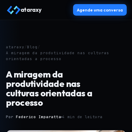
ataraxy
Agende uma conversa
ataraxy
/
Blog
/
A miragem da produtividade nas culturas
orientadas a processo
A miragem da
produtividade nas
culturas orientadas a
processo
Por
Federico Imparatta
4 min de leitura