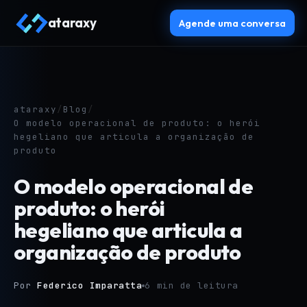
ataraxy
Agende uma conversa
ataraxy
/
Blog
/
O modelo operacional de produto: o herói
hegeliano que articula a organização de
produto
O modelo operacional de
produto: o herói
hegeliano que articula a
organização de produto
Por
Federico Imparatta
6 min de leitura