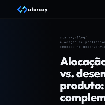
ataraxy
ataraxy
/
Blog
/
Alocação de profissio
sucesso no desenvolvi
Alocação
vs. dese
produto:
complem