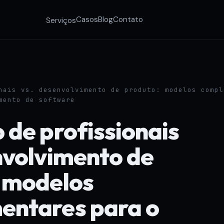
Casos
Blog
Contato
Serviços
nais vs. desenvolvimento de produto: modelos compl
mento de software
 de profissionais
nvolvimento de
 modelos
entares para o