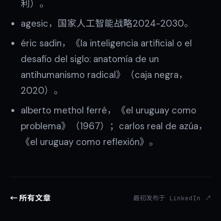
利）。
agesic，国家人工智能战略2024-2030。
éric sadin，《la inteligencia artificial o el
desafío del siglo: anatomía de un
antihumanismo radical》（caja negra，
2020）。
alberto methol ferré，《el uruguay como
problema》（1967）；carlos real de azúa，
《el uruguay como reflexión》。
← 所有文章
最初发布于 LinkedIn ↗