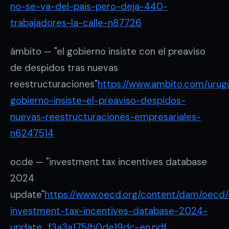
no-se-va-del-pais-pero-deja-440-
trabajadores-la-calle-n87726
ámbito — "el gobierno insiste con el preaviso
de despidos tras nuevas
reestructuraciones"
https://www.ambito.com/urugu
gobierno-insiste-el-preaviso-despidos-
nuevas-reestructuraciones-empresariales-
n6247514
ocde — "investment tax incentives database
2024
update"
https://www.oecd.org/content/dam/oecd/
investment-tax-incentives-database-2024-
update_f3a3a175/b0de19dc-en.pdf