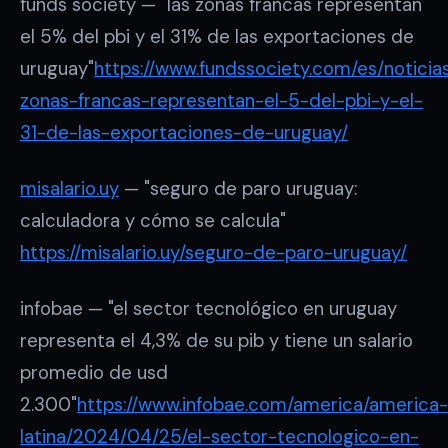
funds society — "las zonas francas representan
el 5% del pbi y el 31% de las exportaciones de
uruguay"
https://www.fundssociety.com/es/noticia
zonas-francas-representan-el-5-del-pbi-y-el-
31-de-las-exportaciones-de-uruguay/
misalario.uy
— "seguro de paro uruguay:
calculadora y cómo se calcula"
https://misalario.uy/seguro-de-paro-uruguay/
infobae — "el sector tecnológico en uruguay
representa el 4,3% de su pib y tiene un salario
promedio de usd
2.300"
https://www.infobae.com/america/america-
latina/2024/04/25/el-sector-tecnologico-en-