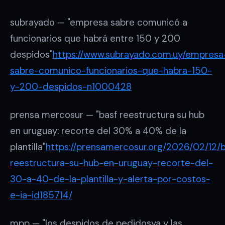
subrayado — "empresa sabre comunicó a
funcionarios que habrá entre 150 y 200
despidos"
https://www.subrayado.com.uy/empresa
sabre-comunico-funcionarios-que-habra-150-
y-200-despidos-n1000428
prensa mercosur — "basf reestructura su hub
en uruguay: recorte del 30% a 40% de la
plantilla"
https://prensamercosur.org/2026/02/12/b
reestructura-su-hub-en-uruguay-recorte-del-
30-a-40-de-la-plantilla-y-alerta-por-costos-
e-ia-id185714/
mpp — "los despidos de pedidosya y las