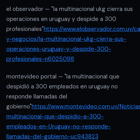
el observador — "la multinacional ukg cierra sus
operaciones en uruguay y despide a 300
profesionales"
https://www.elobservador.com.uy/ca
y-negocios/la-multinacional-ukg-cierra-sus-
operaciones-uruguay-y-despide-300-
profesionales-n6025098
montevideo portal — "la multinacional que
despidió a 300 empleados en uruguay no
responde llamadas del
gobierno"
https://www.montevideo.com.uy/Noticia
multinacional-que-despidio-a-300-
empleados-en-Uruguay-no-responde-
llamadas-del-gobierno-uc943823