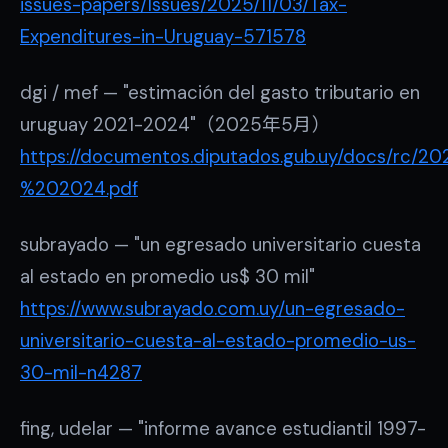
issues-papers/Issues/2025/11/03/Tax-
Expenditures-in-Uruguay-571578
dgi / mef — "estimación del gasto tributario en
uruguay 2021-2024"（2025年5月）
https://documentos.diputados.gub.uy/docs/rc
%202024.pdf
subrayado — "un egresado universitario cuesta
al estado en promedio us$ 30 mil"
https://www.subrayado.com.uy/un-egresado-
universitario-cuesta-al-estado-promedio-us-
30-mil-n4287
fing, udelar — "informe avance estudiantil 1997-