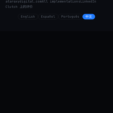
ataraxydigital.com
All implementations
LinkedIn
Clutch 上的评价
English
Español
Português
中文