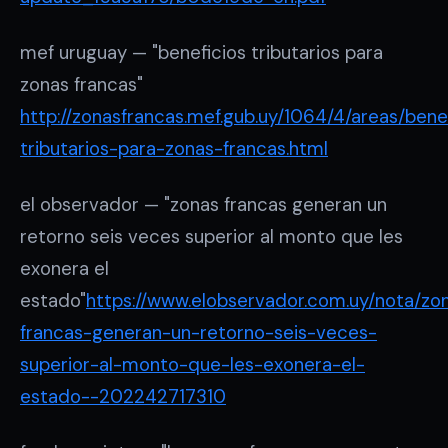
mef uruguay — "beneficios tributarios para
zonas francas"
http://zonasfrancas.mef.gub.uy/1064/4/areas/bene
tributarios-para-zonas-francas.html
el observador — "zonas francas generan un
retorno seis veces superior al monto que les
exonera el
estado"
https://www.elobservador.com.uy/nota/zo
francas-generan-un-retorno-seis-veces-
superior-al-monto-que-les-exonera-el-
estado--202242717310