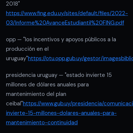
2018"
https://www.fing.edu.uy/sites/default/files/2022-
03/Informe%20AvanceEstudiantil%20FING.pdf
opp — "los incentivos y apoyos públicos a la
producción en el
uruguay"
https://otu.opp.gub.uy/gestor/images
presidencia uruguay — "estado invierte 15
millones de dólares anuales para
mantenimiento del plan
ceibal"
https://www.gub.uy/presidencia/comunicaci
invierte-15-millones-dolares-anuales-para-
mantenimiento-continuidad