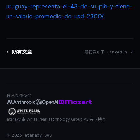
uruguay-representa-el-43-de-su-pib-y-tiene-
un-salario-promedio-de-usd-2300/
← 所有文章
最初发布于 LinkedIn ↗
技术合作伙伴
Anthropic
OpenAI
ataraxy 由 White Pearl Technology Group AB 共同持有
©
2026
ataraxy SAS