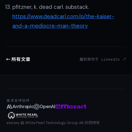
pfitzner, k. dead carl. substack.
https://www.deadcarl.com/p/the-kaiser-
and-a-mediocre-man-theory
← 所有文章
最初发布于 LinkedIn ↗
技术合作伙伴
Anthropic
OpenAI
ataraxy 由 White Pearl Technology Group AB 共同持有