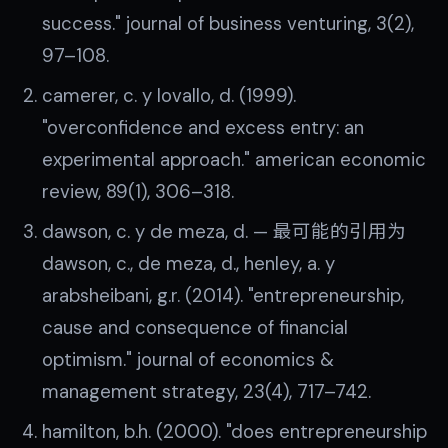
success." journal of business venturing, 3(2),
97–108.
camerer, c. y lovallo, d. (1999).
"overconfidence and excess entry: an
experimental approach." american economic
review, 89(1), 306–318.
dawson, c. y de meza, d. — 最可能的引用为
dawson, c., de meza, d., henley, a. y
arabsheibani, g.r. (2014). "entrepreneurship,
cause and consequence of financial
optimism." journal of economics &
management strategy, 23(4), 717–742.
hamilton, b.h. (2000). "does entrepreneurship