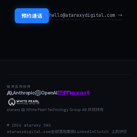
hello@ataraxydigital.com →
预约通话
技术合作伙伴
Anthropic
OpenAI
ataraxy 由 White Pearl Technology Group AB 共同持有
©
2026
ataraxy SAS
ataraxydigital.com
全部落地案例
LinkedIn
Clutch 上的评价