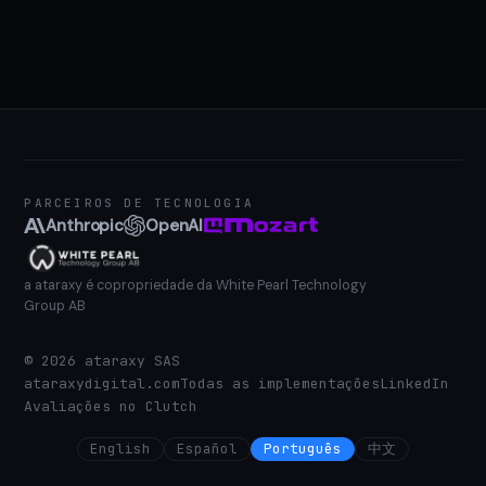
PARCEIROS DE TECNOLOGIA
Anthropic
OpenAI
a ataraxy é copropriedade da White Pearl Technology
Group AB
©
2026
ataraxy SAS
ataraxydigital.com
Todas as implementações
LinkedIn
Avaliações no Clutch
English
Español
Português
中文