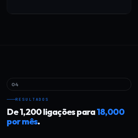
04
RESULTADOS
De 1,200 ligações para
18,000
por mês
.