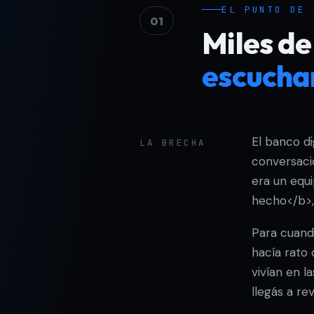
EL PUNTO DE 
01
Miles de
escucha
El banco di
LA BRECHA
conversacio
era un equ
hecho</b>, 
Para cuand
hacía rato
vivían en l
llegás a rev