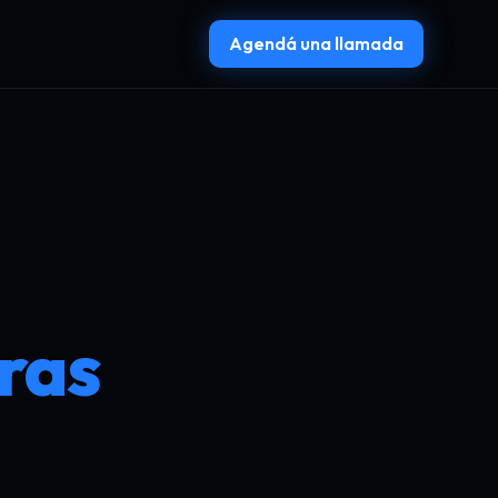
Agendá una llamada
ras