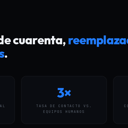
 de cuarenta,
reemplazad
s
.
3×
AL
TASA DE CONTACTO VS.
C
EQUIPOS HUMANOS