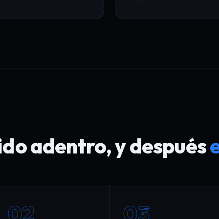
ido adentro, y después
02
03