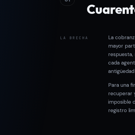
Cuarent
La cobranz
LA BRECHA
mayor parte
respuesta,
cada agent
antigüedad 
Para una f
recuperar y
imposible 
registro l