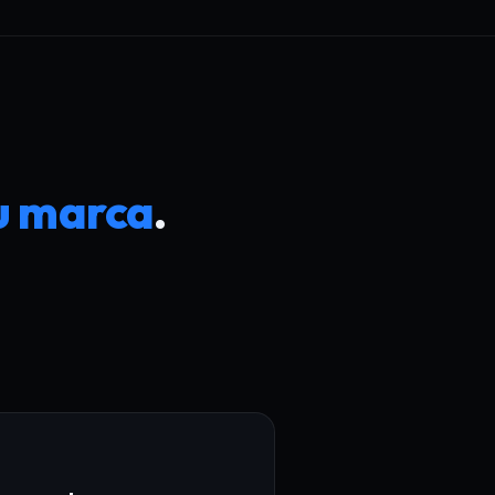
u marca
.