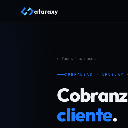
ataraxy
← Todos los casos
COBRANZAS · URUGUAY 
Cobranza
cliente
.