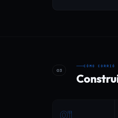
CÓMO CORRIÓ
03
Constru
01