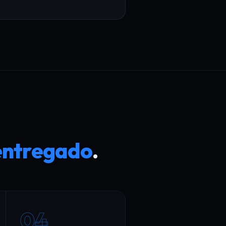
entregado
.
04