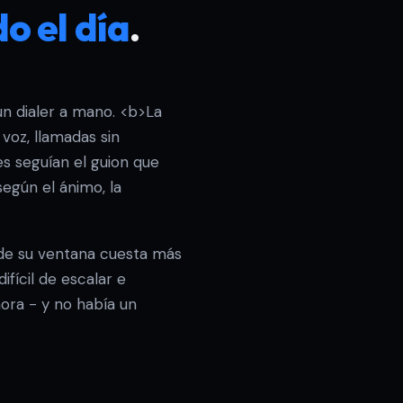
o el día
.
n dialer a mano. <b>La
 voz, llamadas sin
s seguían el guion que
egún el ánimo, la
 de su ventana cuesta más
fícil de escalar e
ora - y no había un