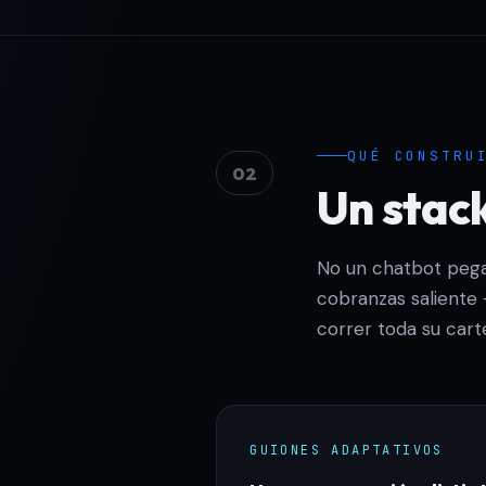
QUÉ CONSTRU
02
Un stac
No un chatbot pega
cobranzas saliente 
correr toda su cart
GUIONES ADAPTATIVOS