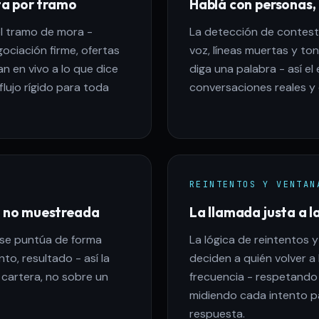
ta por tramo
Hablá con personas,
l tramo de mora -
La detección de contes
ociación firme, ofertas
voz, líneas muertas y to
n en vivo a lo que dice
diga una palabra - así el
flujo rígido para toda
conversaciones reales y 
REINTENTOS Y VENTAN
, no muestreada
La llamada justa a l
 se puntúa de forma
La lógica de reintentos 
to, resultado - así la
deciden a quién volver a
 cartera, no sobre un
frecuencia - respetando 
midiendo cada intento p
respuesta.