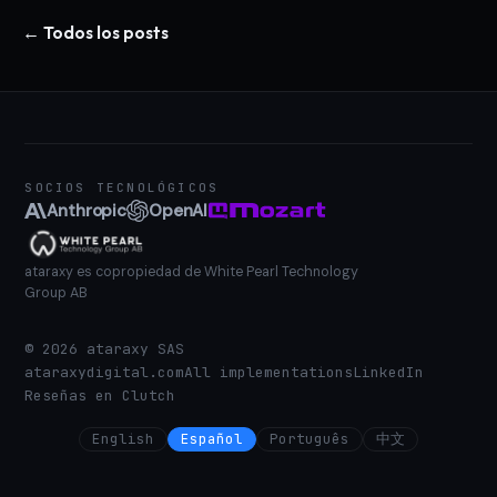
← Todos los posts
SOCIOS TECNOLÓGICOS
Anthropic
OpenAI
ataraxy es copropiedad de White Pearl Technology
Group AB
©
2026
ataraxy SAS
ataraxydigital.com
All implementations
LinkedIn
Reseñas en Clutch
English
Español
Português
中文