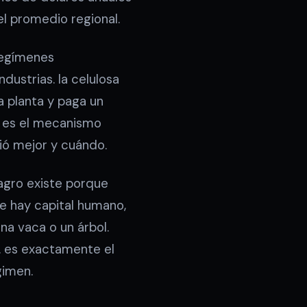
el promedio regional.
 regímenes
ustrias. la celulosa
a planta y paga un
, es el mecanismo
ció mejor y cuándo.
l agro existe porque
ue hay capital humano,
na vaca o un árbol.
o. es exactamente el
gimen.