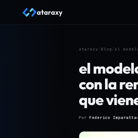
ataraxy
ataraxy
/
Blog
/
el model
el model
con la re
que vien
Por
Federico Imparatta