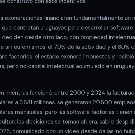
se construyó con esos incentivos.
las exoneraciones financiaron fundamentalmente un
 que contratan uruguayos para desarrollar software 
ue deciden desde otro lado, con propiedad intelectu
oce sin eufemismos: el 70% de la actividad y el 80% 
re factories. el estado exoneró impuestos y recibi
s, pero no capital intelectual acumulado en uruguay
en mientras funcionó. entre 2000 y 2024 la facturac
lares a 3.681 millones. se generaron 20.500 empleos
res mensuales. pero las software factories tienen u
ltan: las decisiones se toman afuera. sabre despid
025, comunicado con un video desde dallas. no hub