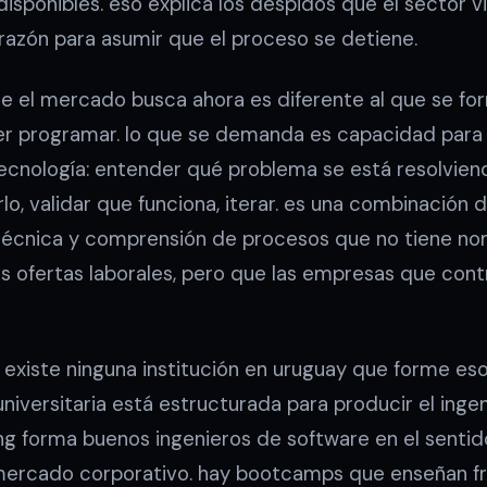
disponibles. eso explica los despidos que el sector
razón para asumir que el proceso se detiene.
que el mercado busca ahora es diferente al que se f
er programar. lo que se demanda es capacidad para tr
 tecnología: entender qué problema se está resolvie
o, validar que funciona, iterar. es una combinación d
técnica y comprensión de procesos que no tiene no
las ofertas laborales, pero que las empresas que con
 existe ninguna institución en uruguay que forme e
 universitaria está estructurada para producir el ing
ing forma buenos ingenieros de software en el sentido
 mercado corporativo. hay bootcamps que enseñan f