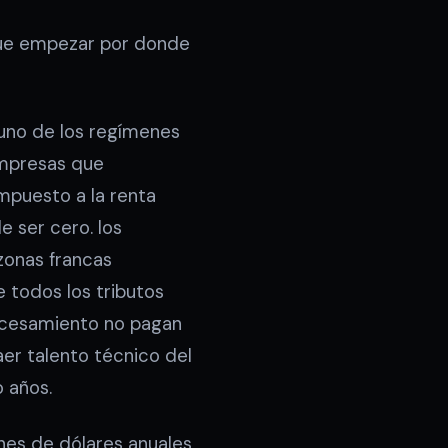
que empezar por donde
uno de los regímenes
 empresas que
impuesto a la renta
e ser cero. los
zonas francas
 todos los tributos
rocesamiento no pagan
er talento técnico del
o años.
ones de dólares anuales