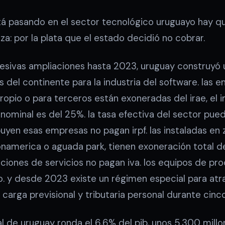
tá pasando en el sector tecnológico uruguayo hay 
: por la plata que el estado decidió no cobrar.
esivas ampliaciones hasta 2023, uruguay construyó 
 del continente para la industria del software. las
ropio o para terceros están exoneradas del irae, el 
nominal es del 25%. la tasa efectiva del sector pued
uyen esas empresas no pagan irpf. las instaladas en 
namerica o aguada park, tienen exoneración total de
taciones de servicios no pagan iva. los equipos de p
o. y desde 2023 existe un régimen especial para atra
 carga previsional y tributaria personal durante cinc
tal de uruguay ronda el 6,6% del pib, unos 5.300 mill