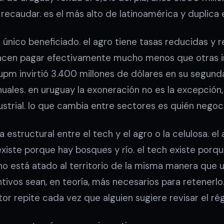
recaudar. es el más alto de latinoamérica y duplica 
l único beneficiado. el agro tiene tasas reducidas y
hacen pagar efectivamente mucho menos que otras ind
upm invirtió 3.400 millones de dólares en su segund
nuales. en uruguay la exoneración no es la excepción
dustrial. lo que cambia entre sectores es quién nego
 estructural entre el tech y el agro o la celulosa. e
a existe porque hay bosques y río. el tech existe porq
o está atado al territorio de la misma manera que u
tivos sean, en teoría, más necesarios para retenerl
r repite cada vez que alguien sugiere revisar el ré