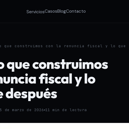
Casos
Blog
Contacto
Servicios
o que construimos con la renuncia fiscal y lo que 
o que construimos
nuncia fiscal y lo
e después
5 de marzo de 2026
11 min de lectura